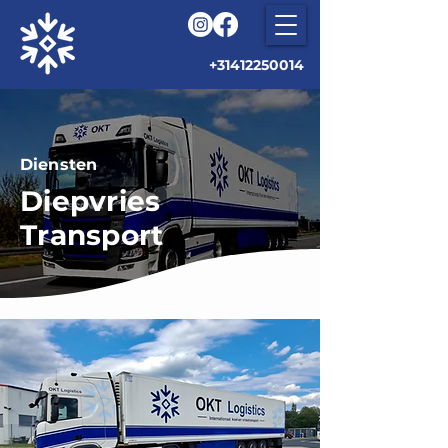
+31412250014
Diensten
Diepvries
Transport